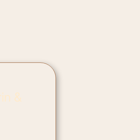
rin &
.