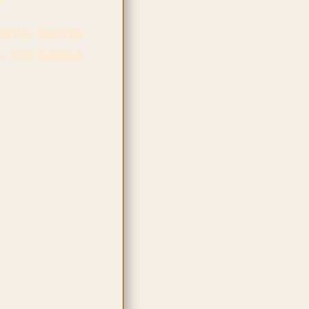
ranio-Sacral-
. Für beides