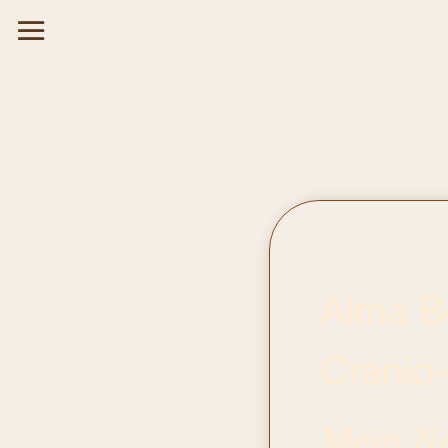
Alma Be
Cranio
Mein Na