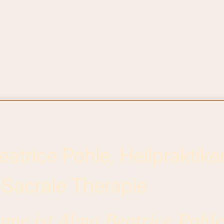
atrice Pohle, Heilpraktike
-Sacrale Therapie
me ist Alma Beatrice Pohle